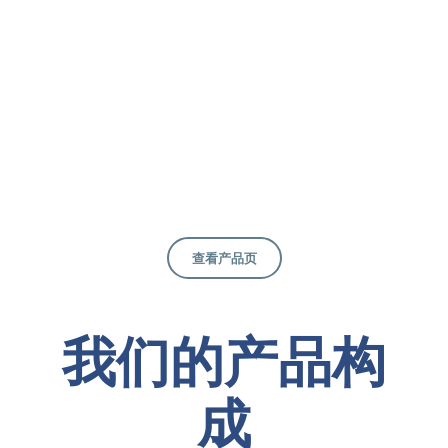
伤护理
足部创伤往往给伤者带来行动上的不便，尤其是那些小创
伤，往往令人进退两难，而达科的产品则为您消除那些困
扰，从前足、后足到鞋垫，乃至整体都已纳入我们的考量范
畴，所以您不用担心，一切由我们为你服务。
查看产品页
我们的产品构
成